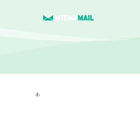
‹
1
›