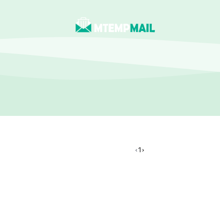
›
1
‹