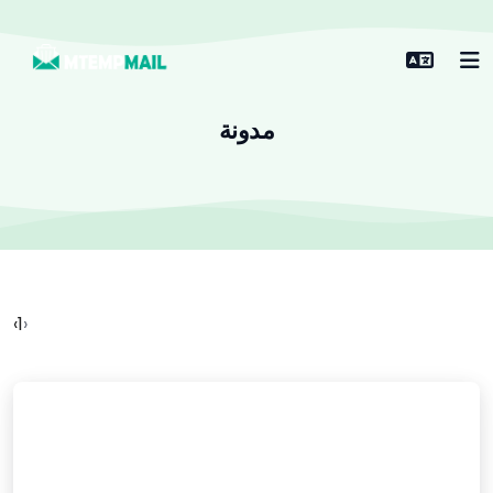
مدونة
‹
1
›