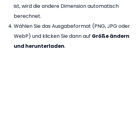
ist, wird die andere Dimension automatisch
berechnet.
Wählen Sie das Ausgabeformat (PNG, JPG oder
WebP) und klicken Sie dann auf
Größe ändern
und herunterladen
.
Warum sollten Sie unseren
Image Resizer verwenden?
100 % kostenlos
— Keine Wasserzeichen, keine
Dateigrößenbeschränkungen.
Keine Eintragung
— Ändern Sie die Größe sofort
ohne Konto.
Browserbasiert
– Ihr Bild wird lokal mit HTML