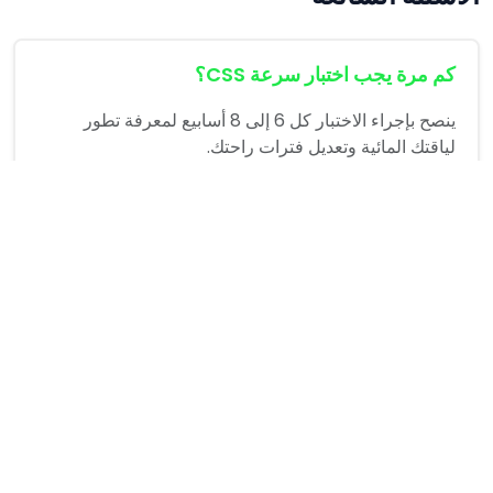
كم مرة يجب اختبار سرعة CSS؟
ينصح بإجراء الاختبار كل 6 إلى 8 أسابيع لمعرفة تطور
لياقتك المائية وتعديل فترات راحتك.
لماذا تم اختيار مسافتي 400م و 100م؟