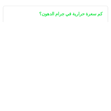
كم سعرة حرارية في جرام الدهون؟
يحتوي كل جرام دهون على 9 سعرات حرارية، بينما
البروتينات والنشويات تحتوي على 4 سعرات فقط لكل
جرام.
ما هو أفضل تقسيم ماكروز للتخسيس؟