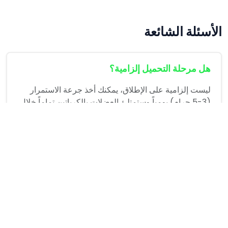
الأسئلة الشائعة
هل مرحلة التحميل إلزامية؟
ليست إلزامية على الإطلاق، يمكنك أخذ جرعة الاستمرار
(3-5 جرام) يومياً وستمتلئ العضلات بالكرياتين تماماً خلال
3 أسابيع.
هل يحتاج الكرياتين للتوقف الدوري؟