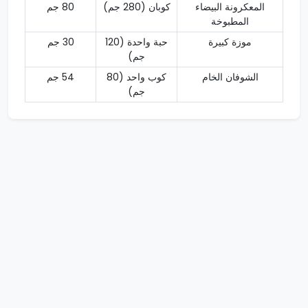
المعكرونة البيضاء
كوبان (280 جم)
80 جم
المطبوخة
موزة كبيرة
حبة واحدة (120
30 جم
جم)
الشوفان الخام
كوب واحد (80
54 جم
جم)