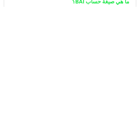
ما هي صيغة حساب BAI؟
الصيغة هي: BAI = (محيط الورك بالسنتمتر / (الطول
بالمتر أس 1.5)) - 18.
متى يفضل استخدام هذا المؤشر؟