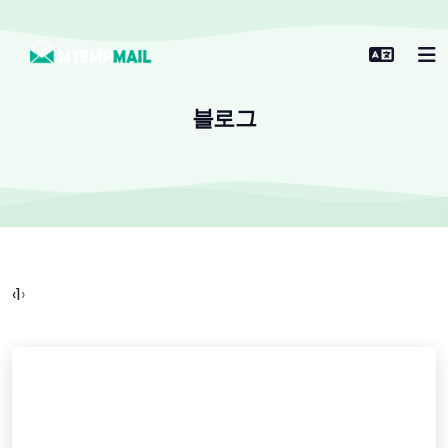
블로그
‹
1
›