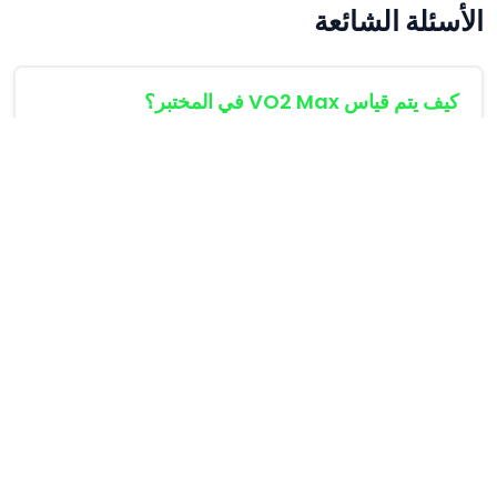
الأسئلة الشائعة
كيف يتم قياس VO2 Max في المختبر؟
يتم القياس باستخدام قناع تنفس يقيس الغازات المنبعثة
بينما يجري الرياضي على جهاز المشي بأقصى جهد تدريجي.
كيف يمكنني تحسين هذا المعدل؟