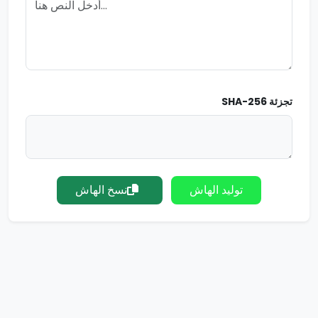
تجزئة SHA-256
توليد الهاش
نسخ الهاش