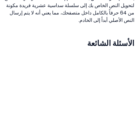
لتحويل النص الخاص بك إلى سلسلة سداسية عشرية فريدة مكونة
من 64 حرفاً بالكامل داخل متصفحك، مما يعني أنه لا يتم إرسال
النص الأصلي أبداً إلى الخادم.
الأسئلة الشائعة
هل تعتبر خوارزمية SHA-256 آمنة تماماً؟
نعم، تعتبر SHA-256 حالياً آمنة من الناحية التشفيرية وهي
المعيار الصناعي لمعظم متطلبات التجزئة، وتثق بها
الحكومات والمؤسسات المالية.
ما الفرق بين SHA-256 و MD5؟