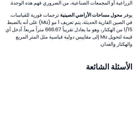
الزراعية أو المجمعات الصناعية، من الضروري فهم هذه الوحدة.
يوفر
محول مساحات الأراضي الصينية
ترجمات فورية للقياسات.
في الصين القارية الحديثة، يتم تعريف 1 مو (Mu) على أنه بالضبط
1/15 من الهكتار، وهو ما يعادل تقريباً 666.67 متراً مربعاً. أدخل أي
قيمة لتحويل Mu إلى مقاييس دولية قياسية مثل المتر المربع
والهكتار والفدان.
الأسئلة الشائعة
كم متراً مربعاً في المو (Mu) الواحد؟
المو الواحد يعادل بالضبط 666.66... متراً مربعاً (يُحسب
بقسمة 10,000 على 15 بدقة).
كم عدد المو (Mu) في الهكتار؟