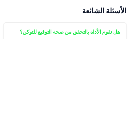
الأسئلة الشائعة
هل تقوم الأداة بالتحقق من صحة التوقيع للتوكن؟
لا، تقوم هذه الأداة فقط بفك تشفير الترويسة والبيانات
المرمزة بـ Base64Url. ولا تتحقق من صحة التوقيع لأنها لا
تطلب مفتاحك السري. إنها بمثابة عارض بيانات فقط.
هل من الآمن لصق رمز JWT الحقيقي الخاص ببيئة
الإنتاج هنا؟
لماذا أرى خطأ 'تنسيق التوكن غير صالح'؟