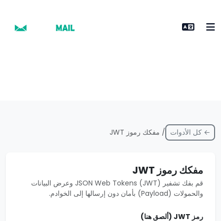
← كل الأدوات
/ مفكك رموز JWT
مفكك رموز JWT
قم بفك تشفير JSON Web Tokens (JWT) وعرض البيانات
والحمولات (Payload) بأمان دون إرسالها إلى الخوادم.
رمز JWT (ألصق هنا)