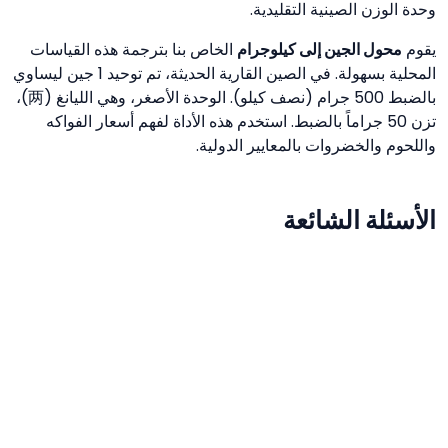
وحدة الوزن الصينية التقليدية.
يقوم
محول الجين إلى كيلوجرام
الخاص بنا بترجمة هذه القياسات
المحلية بسهولة. في الصين القارية الحديثة، تم توحيد 1 جين ليساوي
بالضبط 500 جرام (نصف كيلو). الوحدة الأصغر، وهي الليانغ (两)،
تزن 50 جراماً بالضبط. استخدم هذه الأداة لفهم أسعار الفواكه
واللحوم والخضروات بالمعايير الدولية.
الأسئلة الشائعة
كم جين في الكيلوجرام؟
في الصين القارية، كل 2 جين يشكلان 1 كيلوجرام بالضبط.
أي أن 1 جين يعادل 500 جرام (نصف كيلو).
هل الجين متماثل في تايوان وهونج كونج؟