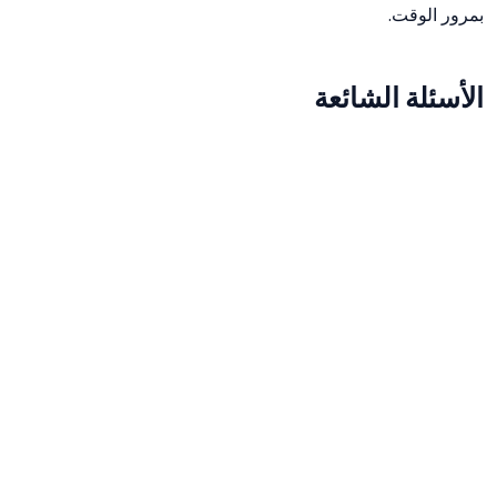
بمرور الوقت.
الأسئلة الشائعة
كيف يتم احتساب معدل النمو CAGR؟
يتم احتساب معدل النمو الحسابي عبر الصيغة: CAGR =
(القيمة النهائية / القيمة الأولية)^(1 / عدد السنوات) - 1.
هل يمثل CAGR العائد السنوي الحقيقي الفعلي؟