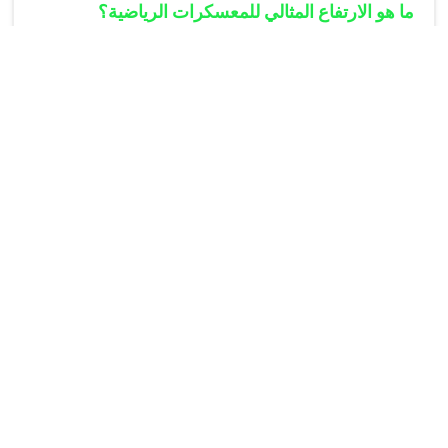
ما هو الارتفاع المثالي للمعسكرات الرياضية؟
يتراوح الارتفاع المثالي بين 1500 إلى 3000 متر عن سطح
البحر لتحقيق أفضل تكيف فسيولوجي.
كم يستغرق التأقلم مع المرتفعات؟