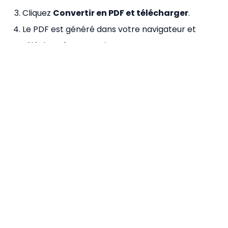
Cliquez
Convertir en PDF et télécharger
.
Le PDF est généré dans votre navigateur et
téléchargé automatiquement — aucun serveur
requis.
Pourquoi utiliser notre outil
Image vers PDF ?
100% Gratuit
— Aucune limite sur le nombre
d'images ou de conversions par jour.
Aucune inscription
— Convertissez
immédiatement sans vous inscrire.
Basé sur un navigateur
— Propulsé par pdf-lib ;
les images ne quittent jamais votre appareil.