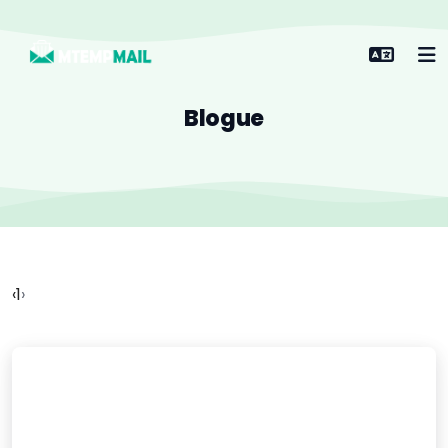
Blogue
‹
1
›