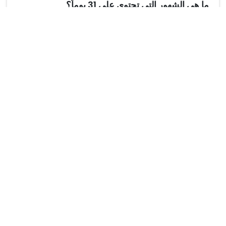
ما هي الشهور التي تحتوي على 31 يوماً؟
Tools
Pricing
Blog
Contact Us
Google play
faqs
Terms and conditions
Create FREE Edu Email
API
privacy policy