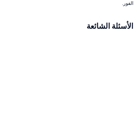
الفور.
الأسئلة الشائعة
ما هي معادلة الـ CPM؟
التكلفة لكل 1000 ظهور = (إجمالي التكلفة / إجمالي مرات
الظهور) × 1000.
لماذا يعد CPM مهماً؟